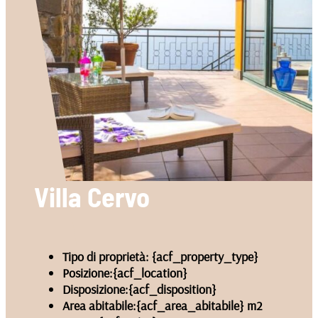
Villa Cervo
Tipo di proprietà:
{acf_property_type}
Posizione:
{acf_location}
Disposizione:
{acf_disposition}
Area abitabile:
{acf_area_abitabile} m2