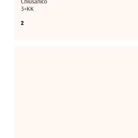
Chiusanico
3+KK
2