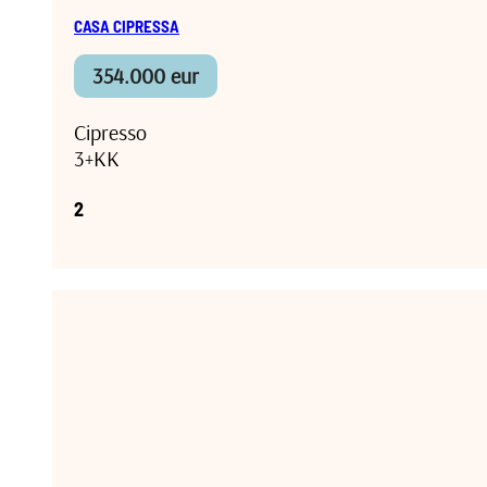
CASA CIPRESSA
354.000 eur
Cipresso
3+KK
2