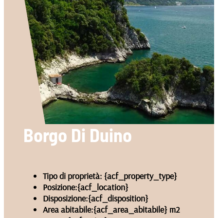
Borgo Di Duino
Tipo di proprietà:
{acf_property_type}
Posizione:
{acf_location}
Disposizione:
{acf_disposition}
Area abitabile:
{acf_area_abitabile} m2