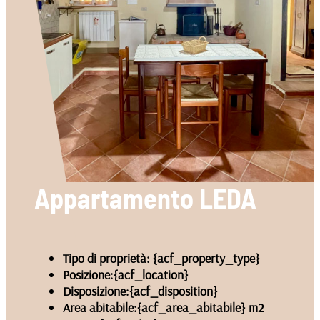
Appartamento LEDA
Tipo di proprietà:
{acf_property_type}
Posizione:
{acf_location}
Disposizione:
{acf_disposition}
Area abitabile:
{acf_area_abitabile} m2